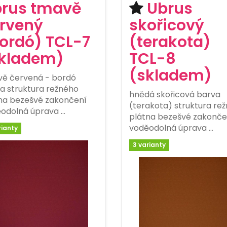
rus tmavě
Ubrus
rvený
skořicový
ordó) TCL-7
(terakota)
kladem)
TCL-8
(skladem)
ě červená - bordó
a struktura režného
hnědá skořicová barva
na bezešvé zakončení
(terakota) struktura re
odolná úprava …
plátna bezešvé zakonče
voděodolná úprava …
rianty
3 varianty