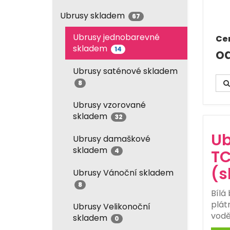
Ubrusy skladem
67
Ubrusy jednobarevné
Ce
skladem
14
od
Ubrusy saténové skladem
8
Ubrusy vzorované
skladem
32
Ub
Ubrusy damaškové
skladem
4
TC
(s
Ubrusy Vánoční skladem
8
Bílá
plát
Ubrusy Velikonoční
vodě
skladem
0