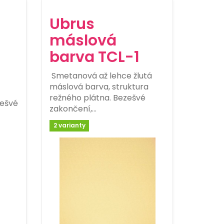
Ubrus
máslová
barva TCL-1
Smetanová až lehce žlutá
máslová barva, struktura
režného plátna. Bezešvé
zešvé
zakončení,…
2 varianty