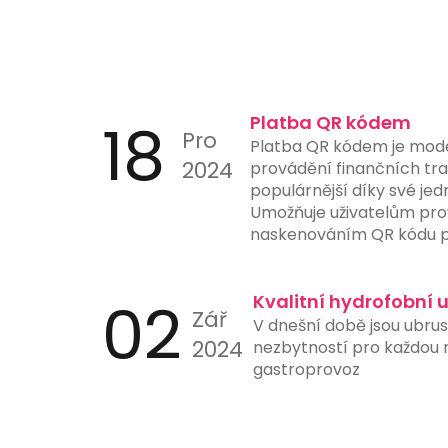
18
Platba QR kódem
Pro
Platba QR kódem je mod
2024
provádění finančních tran
populárnější díky své jed
Umožňuje uživatelům pro
naskenováním QR kódu p
nebo jiného zařízení s 
aplikací. Tento způsob p
02
ručního zadávání čísel úč
Kvalitní hydrofobní 
Zář
a urychluje proces platb
V dnešní době jsou ubru
instituce nyní nabízejí 
2024
nezbytností pro každou re
skenování QR kódů přímo 
gastroprovoz
ještě více usnadňuje jejic
je ideální pro online nák
stanice a další místa, kd