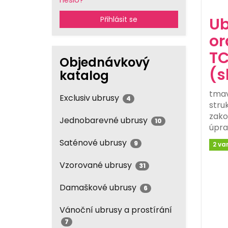
heslo?
Ub
Přihlásit se
or
TC
Objednávkový
(s
katalog
tmav
Exclusiv ubrusy
4
stru
zako
Jednobarevné ubrusy
10
úpra
Saténové ubrusy
9
2 va
Vzorované ubrusy
31
Damaškové ubrusy
6
Vánoční ubrusy a prostírání
7