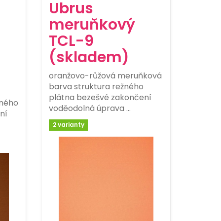
Ubrus
meruňkový
TCL-9
(skladem)
oranžovo-růžová meruňková
barva struktura režného
plátna bezešvé zakončení
žného
voděodolná úprava …
ní
2 varianty