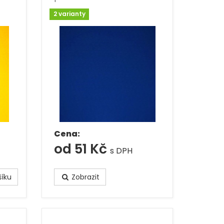
2 varianty
Cena:
od 51 Kč
s DPH
íku
Zobrazit