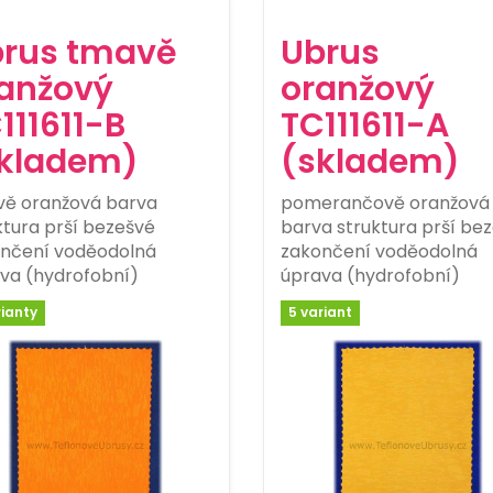
rus tmavě
Ubrus
anžový
oranžový
111611-B
TC111611-A
kladem)
(skladem)
ě oranžová barva
pomerančově oranžová
ktura prší bezešvé
barva struktura prší be
nčení voděodolná
zakončení voděodolná
va (hydrofobní)
úprava (hydrofobní)
rianty
5 variant