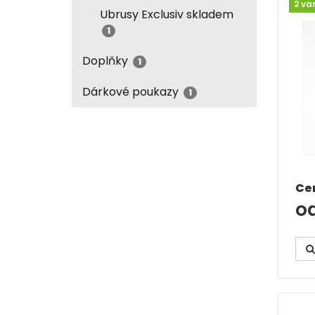
2 va
Ubrusy Exclusiv skladem
1
Doplňky
1
Dárkové poukazy
1
Ce
od