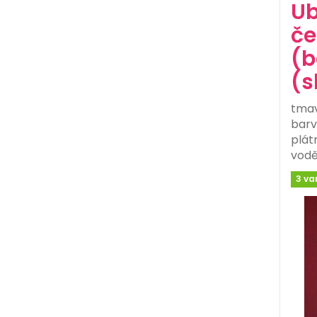
Ub
če
(b
(s
tmav
barv
plát
vodě
3 va