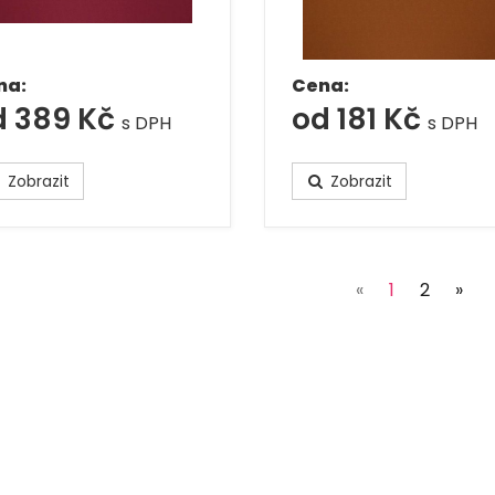
na:
Cena:
d 389 Kč
od 181 Kč
s DPH
s DPH
Zobrazit
Zobrazit
(current)
«
1
2
»