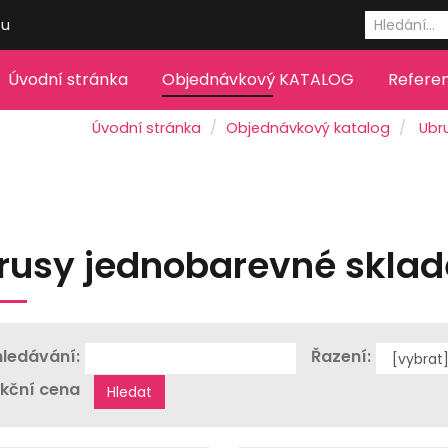
eu
Úvodní stránka
Objednávkový KATALOG
Refere
Úvodní stránka
Objednávkový katalog
Ubr
rusy jednobarevné skla
ledávání:
Řazení:
kční cena
Hledat