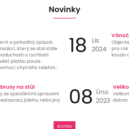
Novinky
18
Vánoč
Lis
erní a pohodlný způsob
Objevte
2024
sakcí, který se stal stále
pro rok
noduchosti a rychlosti.
kouzlo 
vést platbu pouze
omocí chytrého telefonu
fotoaparátem a vhodnou
latby eliminuje potřebu
tů, čímž snižuje riziko chyb
ubrusy na stůl
08
Velik
Úno
y. Mnohé banky a finanční
sy se speciálními úpravami
Velikon
možnost generování a
2023
stauraci, jídelnu nebo jiný
dubna. 
ve svých aplikacích, což
h použití. Tento typ platby
upy, restaurace, čerpací
e rychlost a jednoduchost
Archív