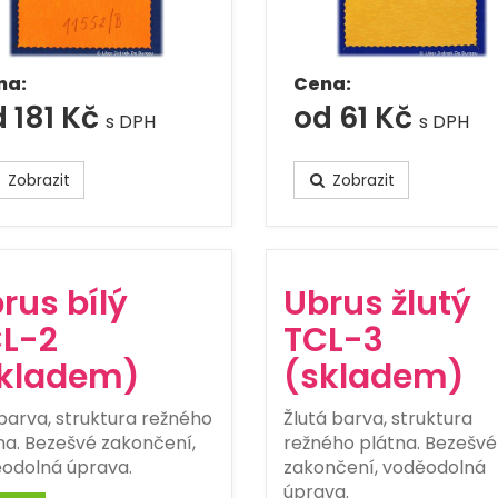
na:
Cena:
 181 Kč
od 61 Kč
s DPH
s DPH
Zobrazit
Zobrazit
rus bílý
Ubrus žlutý
L-2
TCL-3
kladem)
(skladem)
 barva, struktura režného
Žlutá barva, struktura
na. Bezešvé zakončení,
režného plátna. Bezešvé
odolná úprava.
zakončení, voděodolná
úprava.