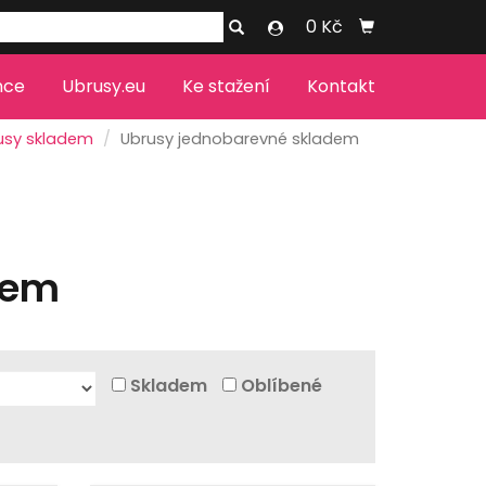
0 Kč
nce
Ubrusy.eu
Ke stažení
Kontakt
usy skladem
Ubrusy jednobarevné skladem
dem
Skladem
Oblíbené