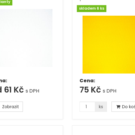
rianty
skladem 6 ks
na:
Cena:
 61 Kč
75 Kč
s DPH
s DPH
Zobrazit
ks
Do koš