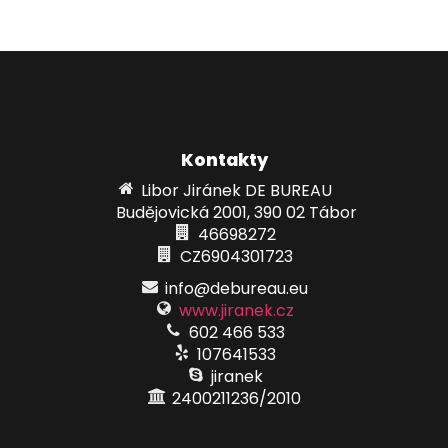
Kontakty
Libor Jiránek DE BUREAU
Budějovická 2001, 390 02 Tábor
46698272
CZ6904301723
info@debureau.eu
www.jiranek.cz
602 466 533
107641533
jiranek
2400211236/2010