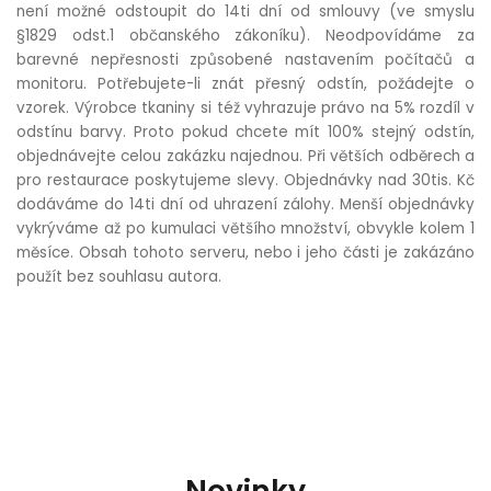
není možné odstoupit do 14ti dní od smlouvy (ve smyslu
§1829 odst.1 občanského zákoníku). Neodpovídáme za
barevné nepřesnosti způsobené nastavením počítačů a
monitoru. Potřebujete-li znát přesný odstín, požádejte o
vzorek. Výrobce tkaniny si též vyhrazuje právo na 5% rozdíl v
odstínu barvy. Proto pokud chcete mít 100% stejný odstín,
objednávejte celou zakázku najednou. Při větších odběrech a
pro restaurace poskytujeme slevy. Objednávky nad 30tis. Kč
dodáváme do 14ti dní od uhrazení zálohy. Menší objednávky
vykrýváme až po kumulaci většího množství, obvykle kolem 1
měsíce. Obsah tohoto serveru, nebo i jeho části je zakázáno
použít bez souhlasu autora.
Novinky