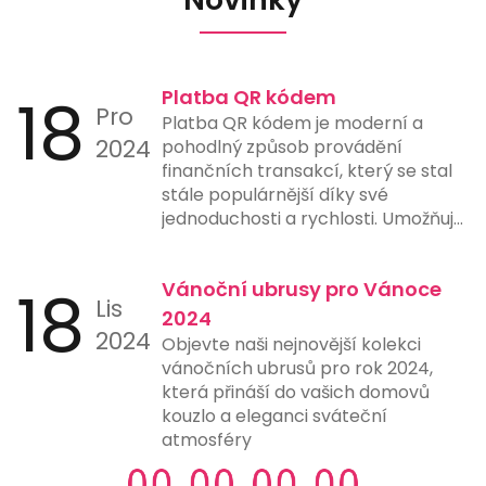
18
Platba QR kódem
Pro
Platba QR kódem je moderní a
2024
pohodlný způsob provádění
finančních transakcí, který se stal
stále populárnější díky své
jednoduchosti a rychlosti. Umožňuje
uživatelům provést platbu pouze
naskenováním QR kódu pomocí
18
Vánoční ubrusy pro Vánoce
chytrého telefonu nebo jiného
Lis
zařízení s fotoaparátem a vhodnou
2024
2024
aplikací. Tento způsob platby
Objevte naši nejnovější kolekci
eliminuje potřebu ručního zadávání
vánočních ubrusů pro rok 2024,
čísel účtů, čímž snižuje riziko chyb a
která přináší do vašich domovů
urychluje proces platby. Mnohé
kouzlo a eleganci sváteční
banky a finanční instituce nyní
atmosféry
nabízejí možnost generování a
skenování QR kódů přímo ve svých