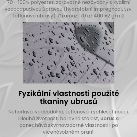
70 - 100% polyester, zdravotně nezávadný s kvalitní
vodoodpudivou úpravou (hydrofobní impregnací, tzv.
teflonové ubrusy). Gramáž 170 až 400 ±2 g/m2
Fyzikální vlastnosti použité
tkaniny ubrusů
Nehořlavá, voděodolná, teflonová, rychleschnoucí.
Dlouhá životnost, barevná stálost,
ubrus
si
ponechává skvrnovzdorné vlastnosti i po
vícenásobném praní.