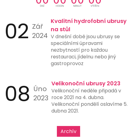
aplikacích, což ještě více usnadňuje
jejich použití. Tento typ platby je
ideální pro online nákupy,
02
Kvalitní hydrofobní ubrusy
Zář
restaurace, čerpací stanice a další
na stůl
místa, kde rychlost a jednoduchost
2024
V dnešní době jsou ubrusy se
platby hrají klíčovou roli.
speciálními úpravami
nezbytností pro každou
restauraci, jídelnu nebo jiný
gastroprovoz
08
Velikonoční ubrusy 2023
Úno
Velikonoční neděle připadá v
2023
roce 2021 na 4. dubna.
Velikonoční pondělí oslavíme 5.
dubna 2021.
Archív