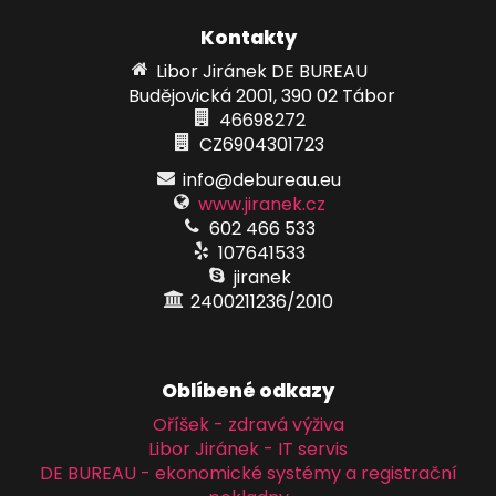
Kontakty
Libor Jiránek DE BUREAU
Budějovická 2001, 390 02 Tábor
46698272
CZ6904301723
info@debureau.eu
www.jiranek.cz
602 466 533
107641533
jiranek
2400211236/2010
Oblíbené odkazy
Oříšek - zdravá výživa
Libor Jiránek - IT servis
DE BUREAU - ekonomické systémy a registrační