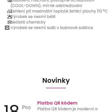
působení, máchání, postupné ochlazování
(COOL-DOWN), mírné odstřeďování
Žehlení při maximální teplotě žehlicí plochy 110 °C
Výrobek se nesmí bělit
Nečistit chemicky
Výrobek se nesmí sušit v bubnové sušičce
Novinky
18
Platba QR kódem
Pro
Platba QR kódem je moderní a