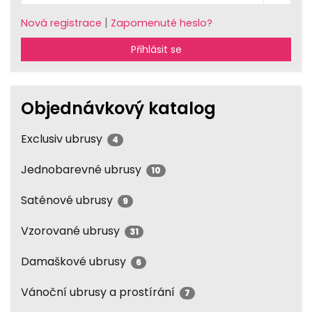
|
Nová registrace
Zapomenuté heslo?
Přihlásit se
Objednávkový katalog
Exclusiv ubrusy
4
Jednobarevné ubrusy
10
Saténové ubrusy
9
Vzorované ubrusy
31
Damaškové ubrusy
6
Vánoční ubrusy a prostírání
7