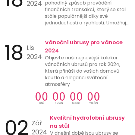
2024
pohodlný způsob provádění
finančních transakcí, který se stal
stále populárnější díky své
jednoduchosti a rychlosti. Umožňuje
uživatelům provést platbu pouze
naskenováním QR kódu pomocí
18
Vánoční ubrusy pro Vánoce
chytrého telefonu nebo jiného
Lis
zařízení s fotoaparátem a vhodnou
2024
2024
aplikací. Tento způsob platby
Objevte naši nejnovější kolekci
eliminuje potřebu ručního zadávání
vánočních ubrusů pro rok 2024,
čísel účtů, čímž snižuje riziko chyb a
která přináší do vašich domovů
urychluje proces platby. Mnohé
kouzlo a eleganci sváteční
banky a finanční instituce nyní
atmosféry
nabízejí možnost generování a
skenování QR kódů přímo ve svých
aplikacích, což ještě více usnadňuje
jejich použití. Tento typ platby je
ideální pro online nákupy,
02
Kvalitní hydrofobní ubrusy
Zář
restaurace, čerpací stanice a další
na stůl
místa, kde rychlost a jednoduchost
2024
V dnešní době jsou ubrusy se