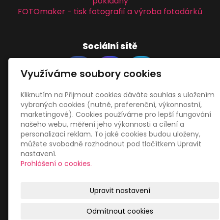
pokladny
FOTOmaker - tisk fotografií a výroba fotodárků
Sociální sítě
Využíváme soubory cookies
Kliknutím na Přijmout cookies dáváte souhlas s uložením
vybraných cookies (nutné, preferenční, výkonnostní,
Zákaznický servis
marketingové). Cookies používáme pro lepší fungování
našeho webu, měření jeho výkonnosti a cílení a
personalizaci reklam. To jaké cookies budou uloženy,
Obchodní podmínky
můžete svobodně rozhodnout pod tlačítkem Upravit
Zásady zpracování osobních údajů
nastavení.
Mapa webu
Prohlášení o cookies.
Upravit nastavení
Odmítnout cookies
© 2026
Libor Jiránek DE BUREAU
|
Mapa webu