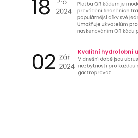
18
Pro
Platba QR kódem je mod
2024
provádění finančních tran
populárnější díky své jed
Umožňuje uživatelům pro
naskenováním QR kódu p
nebo jiného zařízení s 
aplikací. Tento způsob p
02
ručního zadávání čísel úč
Kvalitní hydrofobní 
Zář
a urychluje proces platb
V dnešní době jsou ubru
instituce nyní nabízejí 
2024
nezbytností pro každou re
skenování QR kódů přímo 
gastroprovoz
ještě více usnadňuje jejic
je ideální pro online nák
stanice a další místa, kd
platby hrají klíčovou roli.