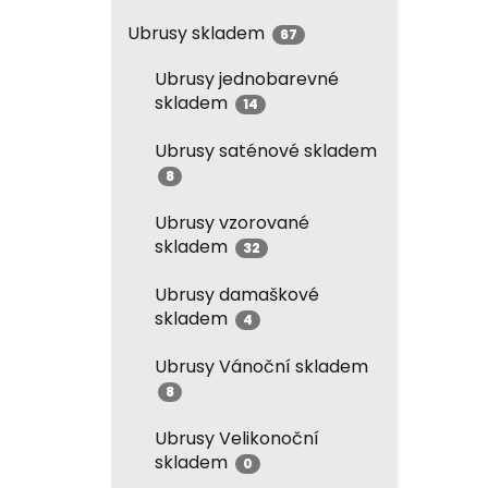
Ubrusy skladem
67
Ubrusy jednobarevné
skladem
14
Ubrusy saténové skladem
8
Ubrusy vzorované
skladem
32
Ubrusy damaškové
skladem
4
Ubrusy Vánoční skladem
8
Ubrusy Velikonoční
skladem
0