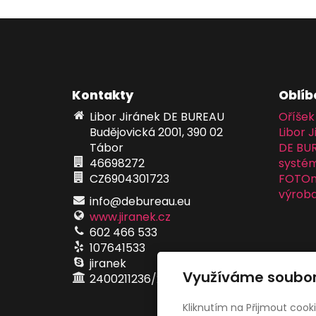
Kontakty
Oblíb
Libor Jiránek DE BUREAU
Oříšek
Budějovická 2001, 390 02
Libor J
Tábor
DE BU
46698272
systém
CZ6904301723
FOTOma
výroba
info@debureau.eu
www.jiranek.cz
602 466 533
107641533
jiranek
Využíváme soubor
2400211236/2010
Kliknutím na Přijmout cook