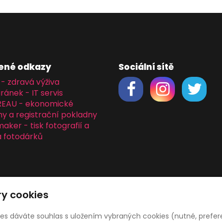
ené odkazy
Sociální sítě
 - zdravá výživa
iránek - IT servis
REAU - ekonomické
y a registrační pokladny
ker - tisk fotografií a
 fotodárků
y cookies
ies dáváte souhlas s uložením vybraných cookies (nutné, prefer