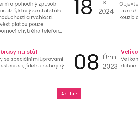
18
Lis
erní a pohodlný způsob
Objevte
2024
sakcí, který se stal stále
pro rok
noduchosti a rychlosti.
kouzlo 
vést platbu pouze
omocí chytrého telefonu
fotoaparátem a vhodnou
latby eliminuje potřebu
tů, čímž snižuje riziko chyb
ubrusy na stůl
08
Velik
Úno
y. Mnohé banky a finanční
sy se speciálními úpravami
Velikon
možnost generování a
2023
stauraci, jídelnu nebo jiný
dubna. 
ve svých aplikacích, což
h použití. Tento typ platby
upy, restaurace, čerpací
e rychlost a jednoduchost
Archív