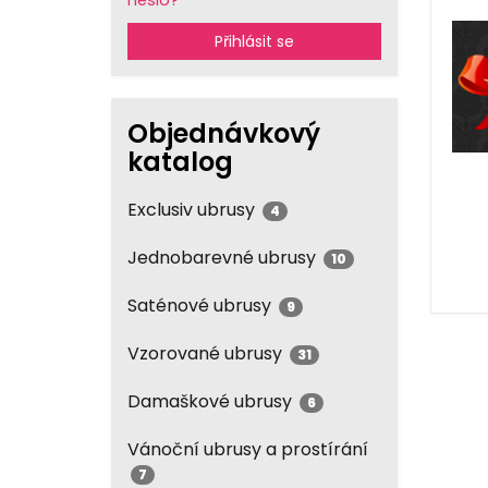
heslo?
Přihlásit se
Objednávkový
katalog
Exclusiv ubrusy
4
Jednobarevné ubrusy
10
Saténové ubrusy
9
Vzorované ubrusy
31
Damaškové ubrusy
6
Vánoční ubrusy a prostírání
7