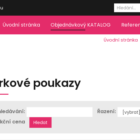
eu
Úvodní stránka
Objednávkový KATALOG
Refere
Úvodní stránka
rkové poukazy
ledávání:
Řazení:
kční cena
Hledat