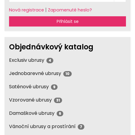
|
Nová registrace
Zapomenuté heslo?
Přihlásit se
Objednávkový katalog
Exclusiv ubrusy
4
Jednobarevné ubrusy
10
Saténové ubrusy
9
Vzorované ubrusy
31
Damaškové ubrusy
6
Vánoční ubrusy a prostírání
7