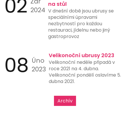
02
Zář
restaurace, čerpací stanice a další
na stůl
místa, kde rychlost a jednoduchost
2024
V dnešní době jsou ubrusy se
platby hrají klíčovou roli.
speciálními úpravami
nezbytností pro každou
restauraci, jídelnu nebo jiný
gastroprovoz
08
Velikonoční ubrusy 2023
Úno
Velikonoční neděle připadá v
2023
roce 2021 na 4. dubna.
Velikonoční pondělí oslavíme 5.
dubna 2021.
Archív