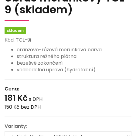
9 (skladem)
skladem
Kód: TCL-9i
oranžovo-růžová meruňková barva
struktura režného plátna
bezešvé zakončení
voděodolná úprava (hydrofobní)
Cena:
181 Kč
s DPH
150 Kč
bez DPH
Varianty: