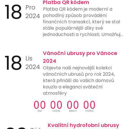
18
Platba QR kódem
Pro
Platba QR kódem je moderní a
2024
pohodlný způsob provádění
finančních transakcí, který se stal
stále populárnější díky své
jednoduchosti a rychlosti. Umožňuje
uživatelům provést platbu pouze
naskenováním QR kódu pomocí
18
Vánoční ubrusy pro Vánoce
chytrého telefonu nebo jiného
Lis
zařízení s fotoaparátem a vhodnou
2024
2024
aplikací. Tento způsob platby
Objevte naši nejnovější kolekci
eliminuje potřebu ručního zadávání
vánočních ubrusů pro rok 2024,
čísel účtů, čímž snižuje riziko chyb a
která přináší do vašich domovů
urychluje proces platby. Mnohé
kouzlo a eleganci sváteční
banky a finanční instituce nyní
atmosféry
nabízejí možnost generování a
skenování QR kódů přímo ve svých
aplikacích, což ještě více usnadňuje
jejich použití. Tento typ platby je
ideální pro online nákupy,
Kvalitní hydrofobní ubrusy