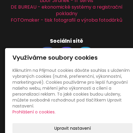
Libor Jiránek - IT servis
DE BUREAU - ekonomické systémy a registrační
pokladny
FOTOmaker - tisk fotografií a výroba fotodárků
Sociální sítě
Využíváme soubory cookies
Kliknutím na Přijmout cookies dáváte souhlas s uložením
vybraných cookies (nutné, preferenční, výkonnostní,
Zákaznický servis
marketingové). Cookies používáme pro lepší fungování
našeho webu, měření jeho výkonnosti a cílení a
personalizaci reklam. To jaké cookies budou uloženy,
Obchodní podmínky
můžete svobodně rozhodnout pod tlačítkem Upravit
Zásady zpracování osobních údajů
nastavení.
Mapa webu
Prohlášení o cookies.
Upravit nastavení