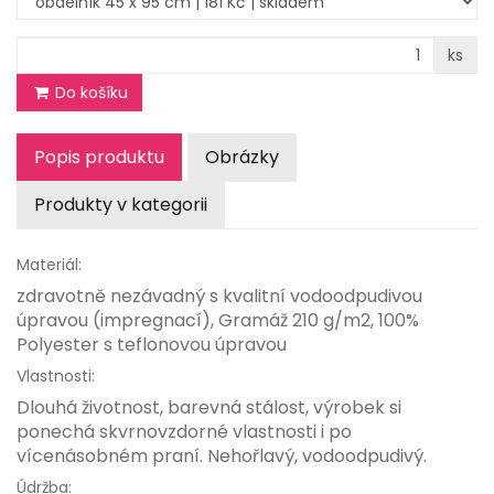
ks
Do košíku
Popis produktu
Obrázky
Produkty v kategorii
Materiál:
zdravotně nezávadný s kvalitní vodoodpudivou
úpravou (impregnací), Gramáž 210 g/m2, 100%
Polyester s teflonovou úpravou
Vlastnosti:
Dlouhá životnost, barevná stálost, výrobek si
ponechá skvrnovzdorné vlastnosti i po
vícenásobném praní. Nehořlavý, vodoodpudivý.
Údržba: