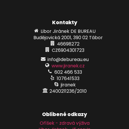
Kontakty
Libor Jiránek DE BUREAU
Budějovická 2001, 390 02 Tábor
46698272
CZ6904301723
info@debureau.eu
www.jiranek.cz
602 466 533
107641533
jiranek
2400211236/2010
Oblíbené odkazy
Oříšek - zdravá výživa