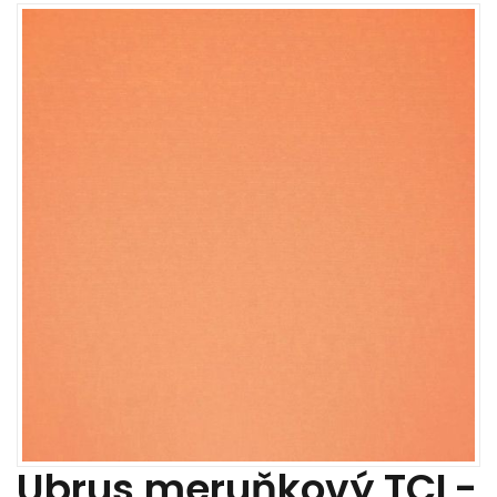
Ubrus meruňkový TCL-