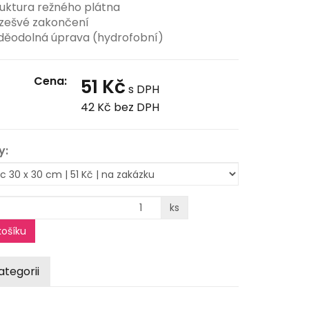
ruktura režného plátna
zešvé zakončení
děodolná úprava (hydrofobní)
Cena:
51 Kč
s DPH
42 Kč
bez DPH
y:
ks
ošíku
ategorii