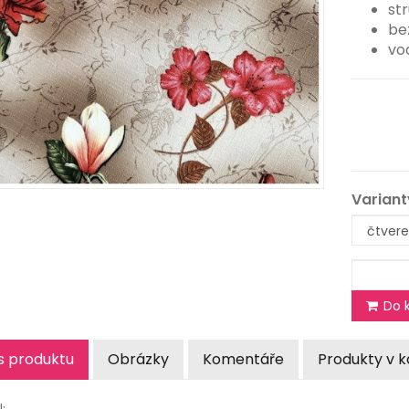
st
be
vo
Variant
Do k
s produktu
Obrázky
Komentáře
Produkty v k