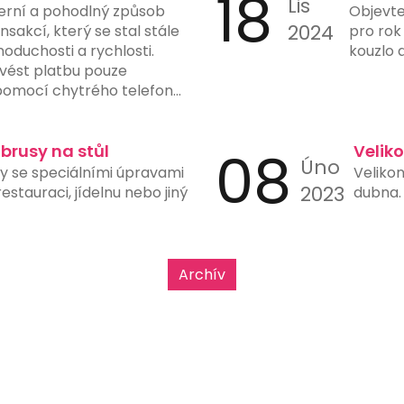
18
Lis
erní a pohodlný způsob
Objevte
2024
sakcí, který se stal stále
pro rok
noduchosti a rychlosti.
kouzlo 
vést platbu pouze
omocí chytrého telefonu
fotoaparátem a vhodnou
latby eliminuje potřebu
tů, čímž snižuje riziko chyb
ubrusy na stůl
08
Velik
Úno
y. Mnohé banky a finanční
sy se speciálními úpravami
Velikon
možnost generování a
2023
stauraci, jídelnu nebo jiný
dubna. 
ve svých aplikacích, což
h použití. Tento typ platby
upy, restaurace, čerpací
e rychlost a jednoduchost
Archív