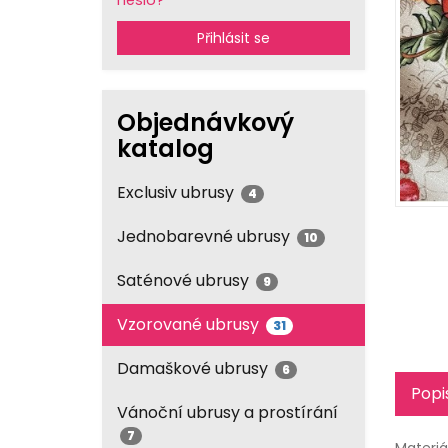
heslo?
Přihlásit se
Objednávkový
katalog
Exclusiv ubrusy
4
Jednobarevné ubrusy
10
Saténové ubrusy
9
Vzorované ubrusy
31
Damaškové ubrusy
6
Popi
Vánoční ubrusy a prostírání
7