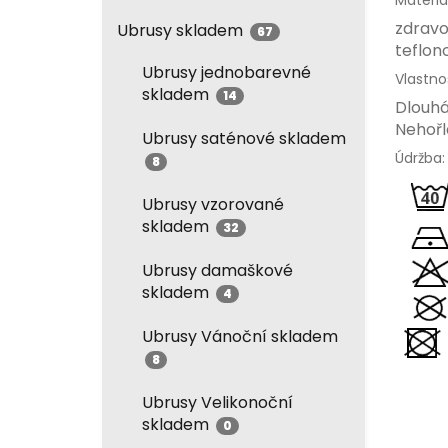
Materiál
zdravo
Ubrusy skladem
67
teflon
Ubrusy jednobarevné
Vlastnos
skladem
14
Dlouhá
Nehořl
Ubrusy saténové skladem
Údržba:
8
Ubrusy vzorované
skladem
32
Ubrusy damaškové
skladem
4
Ubrusy Vánoční skladem
8
Ubrusy Velikonoční
skladem
0