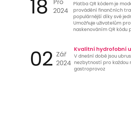
18
Pro
Platba QR kódem je mod
2024
provádění finančních tran
populárnější díky své jed
Umožňuje uživatelům pro
naskenováním QR kódu p
nebo jiného zařízení s 
aplikací. Tento způsob p
02
ručního zadávání čísel úč
Kvalitní hydrofobní 
Zář
a urychluje proces platb
V dnešní době jsou ubru
instituce nyní nabízejí 
2024
nezbytností pro každou re
skenování QR kódů přímo 
gastroprovoz
ještě více usnadňuje jejic
je ideální pro online nák
stanice a další místa, kd
platby hrají klíčovou roli.