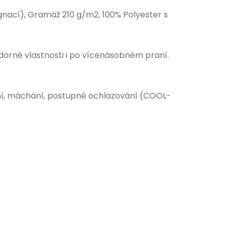
nací), Gramáž 210 g/m2, 100% Polyester s
dorné vlastnosti i po vícenásobném praní.
í, máchání, postupné ochlazování (COOL-