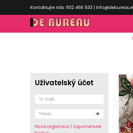
Kontaktujte nás: 602 466 533 | info@debureau.
Uživatelský účet
|
Nová registrace
Zapomenuté