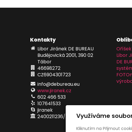
Kontakty
Oblíb
Libor Jiránek DE BUREAU
Oříšek
Budějovická 2001, 390 02
Libor J
Tábor
DE BU
46698272
systém
CZ6904301723
FOTOma
výroba
info@debureau.eu
www.jiranek.cz
602 466 533
107641533
jiranek
Využíváme soubor
2400211236/2010
Kliknutím na Přijmout cook