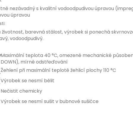
:
tně nezávadný s kvalitní vodoodpudivou úpravou (impreg
ovou úpravou
ti:
 životnost, barevná stálost, výrobek si ponechá skvrnovz
avý, vodoodpudivý.
Maximální teplota 40 °C, omezené mechanické působen
DOWN), mírné odstřeďování
Žehlení při maximální teplotě žehlicí plochy 110 °C
Výrobek se nesmí bělit
Nečistit chemicky
Výrobek se nesmí sušit v bubnové sušičce