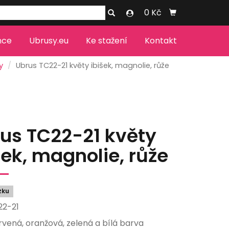
0 Kč
nce
Ubrusy.eu
Ke stažení
Kontakt
y
Ubrus TC22-21 květy ibišek, magnolie, růže
us TC22-21 květy
šek, magnolie, růže
zku
22-21
rvená, oranžová, zelená a bílá barva