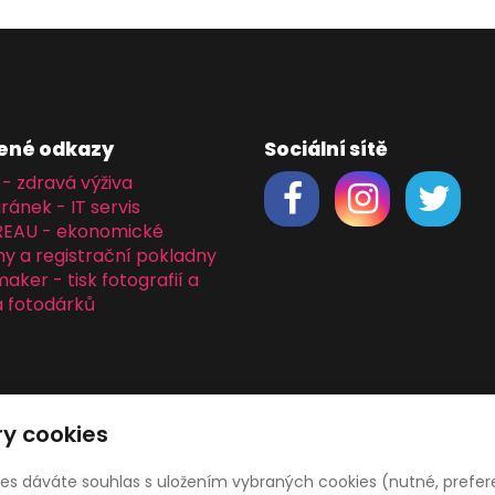
ené odkazy
Sociální sítě
 - zdravá výživa
iránek - IT servis
REAU - ekonomické
y a registrační pokladny
ker - tisk fotografií a
 fotodárků
y cookies
ies dáváte souhlas s uložením vybraných cookies (nutné, prefer