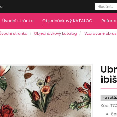
eu
Úvodní stránka
Objednávkový KATALOG
Refere
Úvodní stránka
Objednávkový katalog
Vzorované ubrus
Ubr
ibi
na zaká
Kód: TC
če