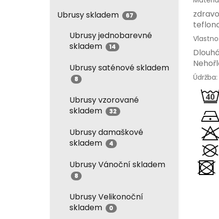
Materiál
zdravo
Ubrusy skladem
67
teflon
Ubrusy jednobarevné
Vlastnos
skladem
14
Dlouhá
Nehořl
Ubrusy saténové skladem
Údržba:
8
Ubrusy vzorované
skladem
32
Ubrusy damaškové
skladem
4
Ubrusy Vánoční skladem
8
Ubrusy Velikonoční
skladem
0