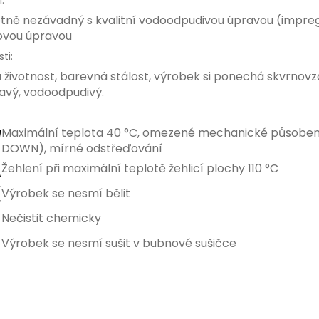
:
tně nezávadný s kvalitní vodoodpudivou úpravou (impreg
ovou úpravou
ti:
 životnost, barevná stálost, výrobek si ponechá skvrnovz
avý, vodoodpudivý.
Maximální teplota 40 °C, omezené mechanické působen
DOWN), mírné odstřeďování
Žehlení při maximální teplotě žehlicí plochy 110 °C
Výrobek se nesmí bělit
Nečistit chemicky
Výrobek se nesmí sušit v bubnové sušičce