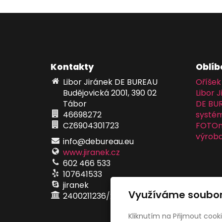
Kontakty
Oblíb
Libor Jiránek DE BUREAU
Oříšek
Budějovická 2001, 390 02
Libor J
Tábor
DE BU
46698272
systém
CZ6904301723
FOTOma
výroba
info@debureau.eu
www.jiranek.cz
602 466 533
107641533
jiranek
Využíváme soubor
2400211236/2010
Kliknutím na Přijmout cook