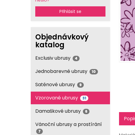
heslo?
Přihlásit se
Objednávkový
katalog
Exclusiv ubrusy
4
Jednobarevné ubrusy
10
Saténové ubrusy
9
Vzorované ubrusy
31
Damaškové ubrusy
6
Popi
Vánoční ubrusy a prostírání
7