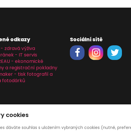
ené odkazy
Sociální sítě
 - zdravá výživa
iránek - IT servis
REAU - ekonomické
y a registrační pokladny
ker - tisk fotografií a
 fotodárků
y cookies
ies dáváte souhlas s uložením vybraných cookies (nutné, prefer