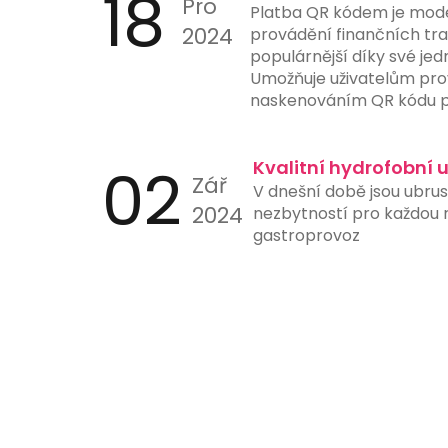
18
Pro
Platba QR kódem je mod
2024
provádění finančních tran
populárnější díky své jed
Umožňuje uživatelům pro
naskenováním QR kódu p
nebo jiného zařízení s 
aplikací. Tento způsob p
02
ručního zadávání čísel úč
Kvalitní hydrofobní 
Zář
a urychluje proces platb
V dnešní době jsou ubru
instituce nyní nabízejí 
2024
nezbytností pro každou re
skenování QR kódů přímo 
gastroprovoz
ještě více usnadňuje jejic
je ideální pro online nák
stanice a další místa, kd
platby hrají klíčovou roli.