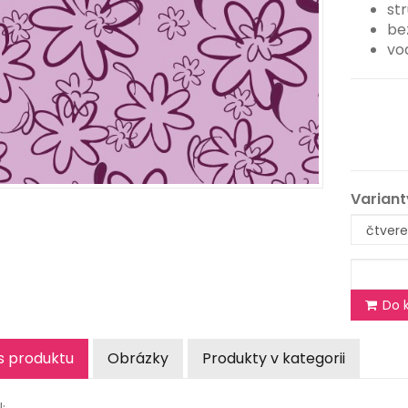
st
be
vo
Variant
Do k
s produktu
Obrázky
Produkty v kategorii