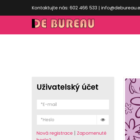
Kontaktujte nás: 602 466 533 | info@debureau.
Uživatelský účet
|
Nová registrace
Zapomenuté