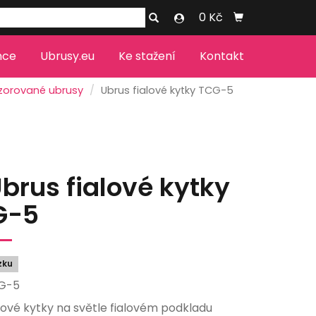
0 Kč
nce
Ubrusy.eu
Ke stažení
Kontakt
zorované ubrusy
Ubrus fialové kytky TCG-5
brus fialové kytky
G-5
zku
CG-5
alové kytky na světle fialovém podkladu