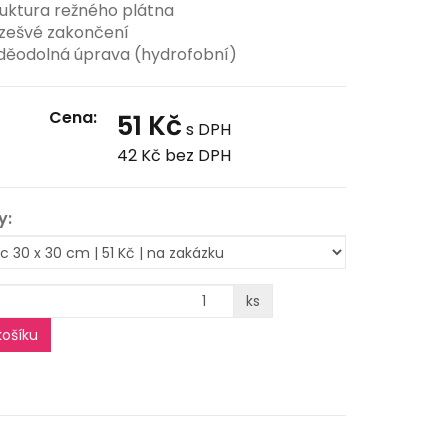
ruktura režného plátna
zešvé zakončení
děodolná úprava (hydrofobní)
Cena:
51 Kč
s DPH
42 Kč
bez DPH
y:
ks
ošíku