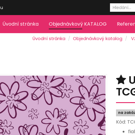
eu
Úvodní stránka
Objednávkový KATALOG
Refere
Úvodní stránka
Objednávkový katalog
V
U
TC
na zaká
Kód: T
fi