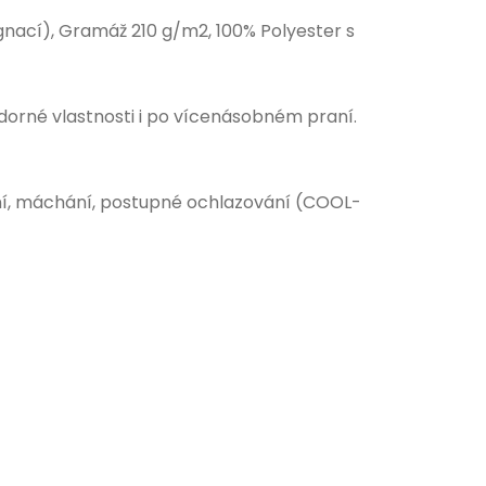
nací), Gramáž 210 g/m2, 100% Polyester s
dorné vlastnosti i po vícenásobném praní.
í, máchání, postupné ochlazování (COOL-