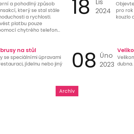
18
Lis
erní a pohodlný způsob
Objevte
2024
sakcí, který se stal stále
pro rok
noduchosti a rychlosti.
kouzlo 
vést platbu pouze
omocí chytrého telefonu
fotoaparátem a vhodnou
latby eliminuje potřebu
tů, čímž snižuje riziko chyb
ubrusy na stůl
08
Velik
Úno
y. Mnohé banky a finanční
sy se speciálními úpravami
Velikon
možnost generování a
2023
stauraci, jídelnu nebo jiný
dubna. 
ve svých aplikacích, což
h použití. Tento typ platby
upy, restaurace, čerpací
e rychlost a jednoduchost
Archív