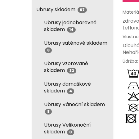
Ubrusy skladem
67
Materiál
zdravo
Ubrusy jednobarevné
teflon
skladem
14
Vlastnos
Ubrusy saténové skladem
Dlouhá
8
Nehořl
Údržba:
Ubrusy vzorované
skladem
32
Ubrusy damaškové
skladem
4
Ubrusy Vánoční skladem
8
Ubrusy Velikonoční
skladem
0