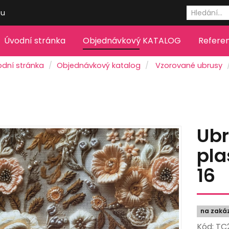
eu
Úvodní stránka
Objednávkový KATALOG
Refere
odní stránka
Objednávkový katalog
Vzorované ubrusy
Ub
pla
16
na zaká
Kód: TC