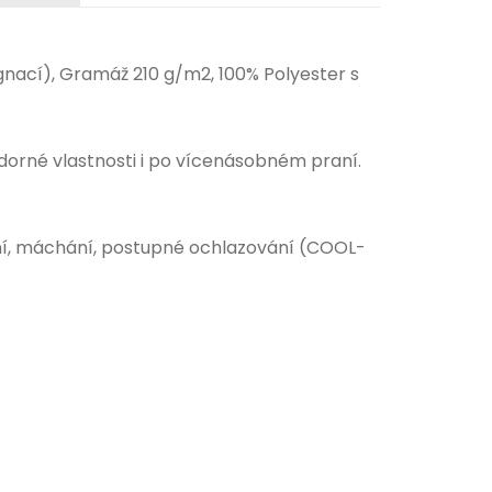
nací), Gramáž 210 g/m2, 100% Polyester s
dorné vlastnosti i po vícenásobném praní.
í, máchání, postupné ochlazování (COOL-