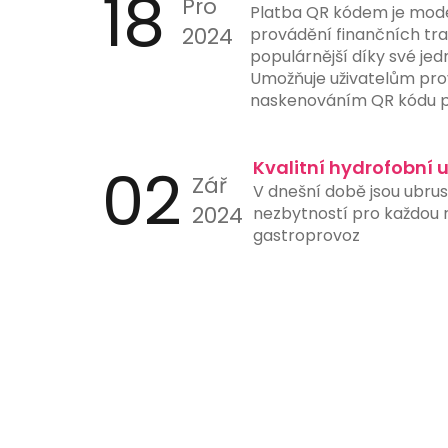
18
Pro
Platba QR kódem je mod
2024
provádění finančních tran
populárnější díky své jed
Umožňuje uživatelům pro
naskenováním QR kódu p
nebo jiného zařízení s 
aplikací. Tento způsob p
02
ručního zadávání čísel úč
Kvalitní hydrofobní 
Zář
a urychluje proces platb
V dnešní době jsou ubru
instituce nyní nabízejí 
2024
nezbytností pro každou re
skenování QR kódů přímo 
gastroprovoz
ještě více usnadňuje jejic
je ideální pro online nák
stanice a další místa, kd
platby hrají klíčovou roli.