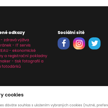
ené odkazy
Sociální sítě
 - zdravá výživa
iránek - IT servis
REAU - ekonomické
y a registrační pokladny
ker - tisk fotografií a
 fotodárků
y cookies
ies dáváte souhlas s uložením vybraných cookies (nutné, prefer