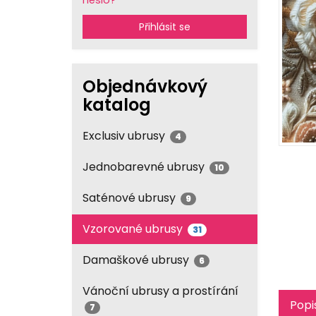
heslo?
Přihlásit se
Objednávkový
katalog
Exclusiv ubrusy
4
Jednobarevné ubrusy
10
Saténové ubrusy
9
Vzorované ubrusy
31
Damaškové ubrusy
6
Vánoční ubrusy a prostírání
Popi
7