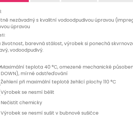
:
tně nezávadný s kvalitní vodoodpudivou úpravou (impreg
ovou úpravou
ti:
 životnost, barevná stálost, výrobek si ponechá skvrnovz
avý, vodoodpudivý.
Maximální teplota 40 °C, omezené mechanické působen
DOWN), mírné odstřeďování
Žehlení při maximální teplotě žehlicí plochy 110 °C
Výrobek se nesmí bělit
Nečistit chemicky
Výrobek se nesmí sušit v bubnové sušičce