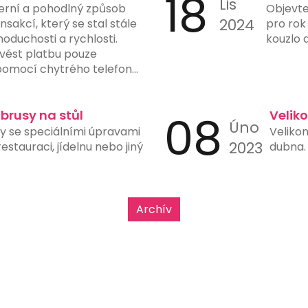
18
Lis
erní a pohodlný způsob
Objevte
2024
sakcí, který se stal stále
pro rok
noduchosti a rychlosti.
kouzlo 
vést platbu pouze
omocí chytrého telefonu
fotoaparátem a vhodnou
latby eliminuje potřebu
tů, čímž snižuje riziko chyb
ubrusy na stůl
08
Velik
Úno
y. Mnohé banky a finanční
sy se speciálními úpravami
Velikon
možnost generování a
2023
stauraci, jídelnu nebo jiný
dubna. 
ve svých aplikacích, což
h použití. Tento typ platby
upy, restaurace, čerpací
e rychlost a jednoduchost
Archív