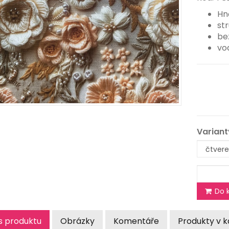
Hn
st
be
vo
Variant
Do k
s produktu
Obrázky
Komentáře
Produkty v k