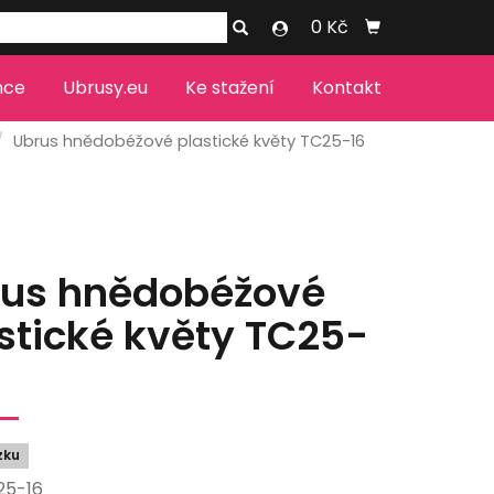
0 Kč
nce
Ubrusy.eu
Ke stažení
Kontakt
Ubrus hnědobéžové plastické květy TC25-16
rus hnědobéžové
stické květy TC25-
zku
25-16