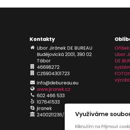
Kontakty
Oblíb
Libor Jiránek DE BUREAU
Oříšek
Budějovická 2001, 390 02
Libor J
Tábor
DE BU
46698272
systém
CZ6904301723
FOTOma
výroba
info@debureau.eu
www.jiranek.cz
602 466 533
107641533
jiranek
Využíváme soubor
2400211236/2010
Kliknutím na Přijmout cook