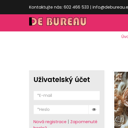
Kontaktujte nás: 602 466 533 | info@debureau.
Úv
Uživatelský účet
|
Nová registrace
Zapomenuté