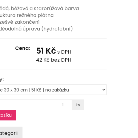
ědá, béžová a starorůžová barva
ruktura režného plátna
zešvé zakončení
děodolná úprava (hydrofobní)
Cena:
51 Kč
s DPH
42 Kč
bez DPH
y:
ks
ošíku
ategorii