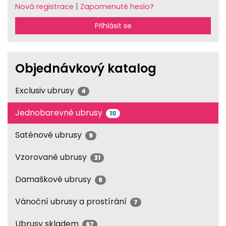
|
Nová registrace
Zapomenuté heslo?
Přihlásit se
Objednávkový katalog
Exclusiv ubrusy
4
Jednobarevné ubrusy
10
Saténové ubrusy
9
Vzorované ubrusy
31
Damaškové ubrusy
6
Vánoční ubrusy a prostírání
7
Ubrusy skladem
67