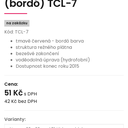
(bordó) TCL-7
na zakázku
Kód: TCL-7
tmavě červená - bordó barva
struktura režného plátna
bezešvé zakončení
voděodolná úprava (hydrofobní)
Dostupnost konec roku 2015
Cena:
51 Kč
s DPH
42 Kč
bez DPH
Varianty: