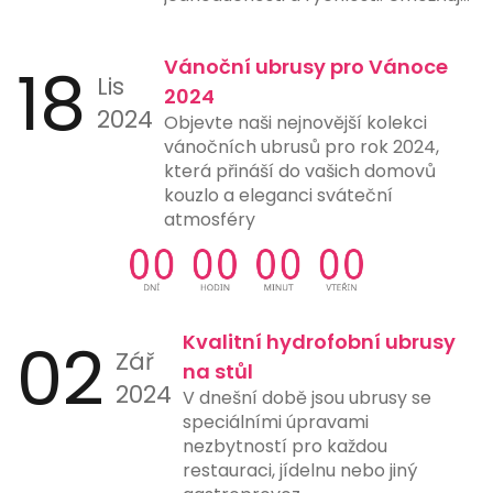
uživatelům provést platbu pouze
naskenováním QR kódu pomocí
18
Vánoční ubrusy pro Vánoce
chytrého telefonu nebo jiného
Lis
zařízení s fotoaparátem a vhodnou
2024
2024
aplikací. Tento způsob platby
Objevte naši nejnovější kolekci
eliminuje potřebu ručního zadávání
vánočních ubrusů pro rok 2024,
čísel účtů, čímž snižuje riziko chyb a
která přináší do vašich domovů
urychluje proces platby. Mnohé
kouzlo a eleganci sváteční
banky a finanční instituce nyní
atmosféry
nabízejí možnost generování a
skenování QR kódů přímo ve svých
aplikacích, což ještě více usnadňuje
jejich použití. Tento typ platby je
ideální pro online nákupy,
02
Kvalitní hydrofobní ubrusy
Zář
restaurace, čerpací stanice a další
na stůl
místa, kde rychlost a jednoduchost
2024
V dnešní době jsou ubrusy se
platby hrají klíčovou roli.
speciálními úpravami
nezbytností pro každou
restauraci, jídelnu nebo jiný