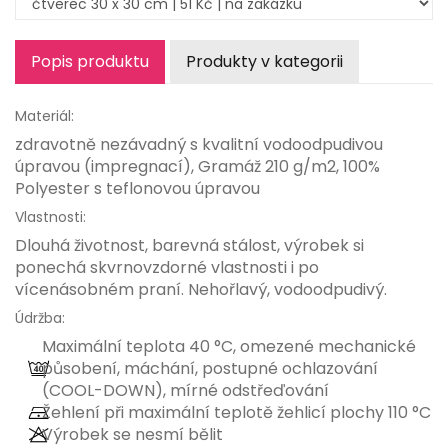
Popis produktu
Produkty v kategorii
Materiál:
zdravotně nezávadný s kvalitní vodoodpudivou
úpravou (impregnací), Gramáž 210 g/m2, 100%
Polyester s teflonovou úpravou
Vlastnosti:
Dlouhá životnost, barevná stálost, výrobek si
ponechá skvrnovzdorné vlastnosti i po
vícenásobném praní. Nehořlavý, vodoodpudivý.
Údržba:
Maximální teplota 40 °C, omezené mechanické
působení, máchání, postupné ochlazování
(COOL-DOWN), mírné odstřeďování
Žehlení při maximální teplotě žehlicí plochy 110 °C
Výrobek se nesmí bělit