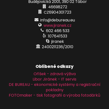
Budějovická 2001, 390 02 Tábor
46698272
CZ6904301723
info@debureau.eu
www.jiranek.cz
602 466 533
107641533
jiranek
2400211236/2010
Oblíbené odkazy
Oříšek - zdravá výživa
Libor Jiránek - IT servis
DE BUREAU - ekonomické systémy a registrační
pokladny
FOTOmaker - tisk fotografií a výroba fotodárků