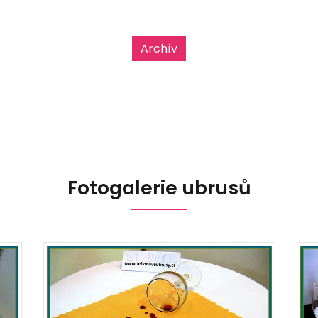
h použití. Tento typ platby
upy, restaurace, čerpací
e rychlost a jednoduchost
Archív
Fotogalerie ubrusů