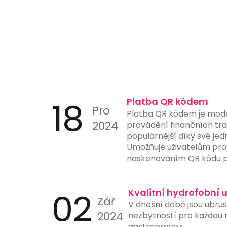
18
Platba QR kódem
Pro
Platba QR kódem je mod
2024
provádění finančních tran
populárnější díky své jed
Umožňuje uživatelům pro
naskenováním QR kódu p
nebo jiného zařízení s 
aplikací. Tento způsob p
02
ručního zadávání čísel úč
Kvalitní hydrofobní 
Zář
a urychluje proces platb
V dnešní době jsou ubru
instituce nyní nabízejí 
2024
nezbytností pro každou re
skenování QR kódů přímo 
gastroprovoz