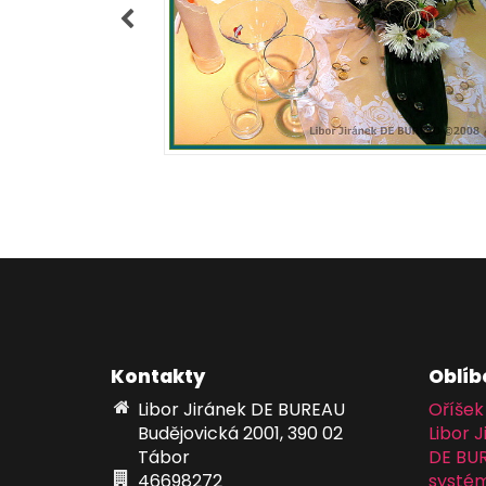
Kontakty
Oblíb
Libor Jiránek DE BUREAU
Oříšek
Budějovická 2001, 390 02
Libor J
Tábor
DE BU
46698272
systém