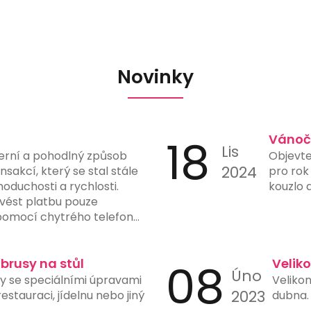
Novinky
18
Vánoč
Lis
erní a pohodlný způsob
Objevte
2024
sakcí, který se stal stále
pro rok
noduchosti a rychlosti.
kouzlo 
vést platbu pouze
omocí chytrého telefonu
fotoaparátem a vhodnou
latby eliminuje potřebu
tů, čímž snižuje riziko chyb
ubrusy na stůl
08
Velik
Úno
y. Mnohé banky a finanční
sy se speciálními úpravami
Velikon
možnost generování a
2023
stauraci, jídelnu nebo jiný
dubna. 
ve svých aplikacích, což