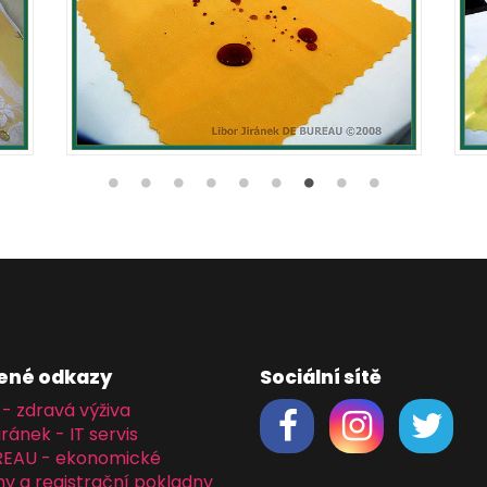
ené odkazy
Sociální sítě
 - zdravá výživa
iránek - IT servis
REAU - ekonomické
y a registrační pokladny