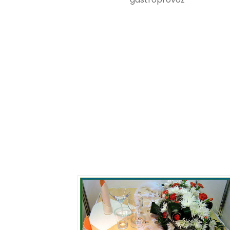
ještě více usnadňuje jejic
je ideální pro online nák
stanice a další místa, kd
platby hrají klíčovou roli.