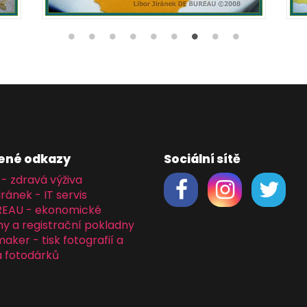
ené odkazy
Sociální sítě
 - zdravá výživa
iránek - IT servis
REAU - ekonomické
y a registrační pokladny
ker - tisk fotografií a
 fotodárků