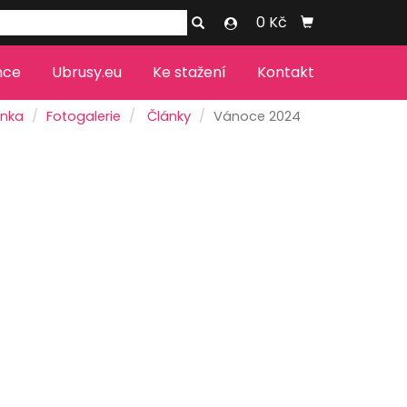
0 Kč
nce
Ubrusy.eu
Ke stažení
Kontakt
ánka
Fotogalerie
Články
Vánoce 2024