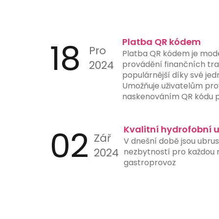
18
Platba QR kódem
Pro
Platba QR kódem je mod
2024
provádění finančních tran
populárnější díky své jed
Umožňuje uživatelům pro
naskenováním QR kódu p
nebo jiného zařízení s 
aplikací. Tento způsob p
02
ručního zadávání čísel úč
Kvalitní hydrofobní 
Zář
a urychluje proces platb
V dnešní době jsou ubru
instituce nyní nabízejí 
2024
nezbytností pro každou re
skenování QR kódů přímo 
gastroprovoz
ještě více usnadňuje jejic
je ideální pro online nák
stanice a další místa, kd
platby hrají klíčovou roli.