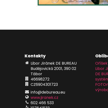
Kontakty
Oblíb
Libor Jiránek DE BUREAU
Oříšek
Budějovická 2001, 390 02
Libor J
Tábor
DE BU
46698272
systém
CZ6904301723
FOTOma
výroba
info@debureau.eu
www.jiranek.cz
602 466 533