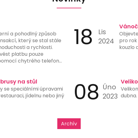
18
Vánoč
Lis
erní a pohodlný způsob
Objevte
2024
sakcí, který se stal stále
pro rok
noduchosti a rychlosti.
kouzlo 
vést platbu pouze
omocí chytrého telefonu
fotoaparátem a vhodnou
latby eliminuje potřebu
tů, čímž snižuje riziko chyb
ubrusy na stůl
08
Velik
Úno
y. Mnohé banky a finanční
sy se speciálními úpravami
Velikon
možnost generování a
2023
stauraci, jídelnu nebo jiný
dubna. 
ve svých aplikacích, což
h použití. Tento typ platby
upy, restaurace, čerpací
e rychlost a jednoduchost
Archív