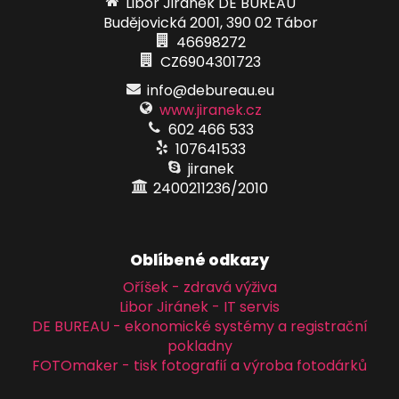
Libor Jiránek DE BUREAU
Budějovická 2001, 390 02 Tábor
46698272
CZ6904301723
info@debureau.eu
www.jiranek.cz
602 466 533
107641533
jiranek
2400211236/2010
Oblíbené odkazy
Oříšek - zdravá výživa
Libor Jiránek - IT servis
DE BUREAU - ekonomické systémy a registrační
pokladny
FOTOmaker - tisk fotografií a výroba fotodárků