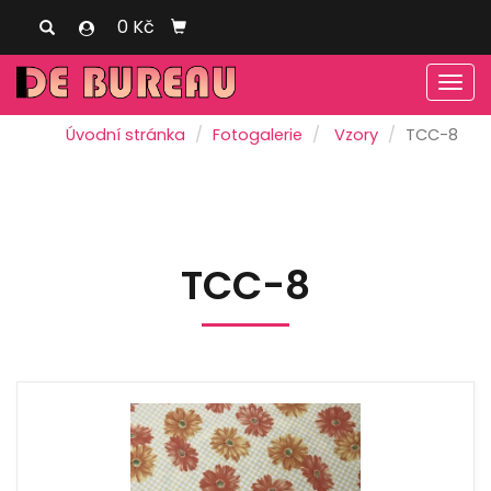
0 Kč
Men
Úvodní stránka
Fotogalerie
Vzory
TCC-8
TCC-8