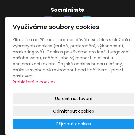
Sociální sítě
Využíváme soubory cookies
Kliknutím na Přijmout cookies dáváte souhlas s uložením
vybraných cookies (nutné, preferenční, výkonnostní,
Zákaznický servis
marketingové). Cookies používáme pro lepší fungování
našeho webu, měření jeho výkonnosti a cílení a
personalizaci reklam. To jaké cookies budou uloženy,
Obchodní podmínky
můžete svobodně rozhodnout pod tlačítkem Upravit
Zásady zpracování osobních údajů
nastavení.
Mapa webu
Prohlášení o cookies.
Upravit nastavení
Odmítnout cookies
© 2026
Libor Jiránek DE BUREAU
|
Mapa webu
Přijmout cookies