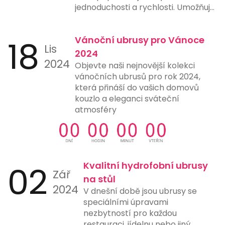
jednoduchosti a rychlosti. Umožňuje
uživatelům provést platbu pouze
naskenováním QR kódu pomocí
18
Vánoční ubrusy pro Vánoce
chytrého telefonu nebo jiného
Lis
zařízení s fotoaparátem a vhodnou
2024
2024
aplikací. Tento způsob platby
Objevte naši nejnovější kolekci
eliminuje potřebu ručního zadávání
vánočních ubrusů pro rok 2024,
čísel účtů, čímž snižuje riziko chyb a
která přináší do vašich domovů
urychluje proces platby. Mnohé
kouzlo a eleganci sváteční
banky a finanční instituce nyní
atmosféry
nabízejí možnost generování a
skenování QR kódů přímo ve svých
aplikacích, což ještě více usnadňuje
jejich použití. Tento typ platby je
ideální pro online nákupy,
02
Kvalitní hydrofobní ubrusy
Zář
restaurace, čerpací stanice a další
na stůl
místa, kde rychlost a jednoduchost
2024
V dnešní době jsou ubrusy se
platby hrají klíčovou roli.
speciálními úpravami
nezbytností pro každou
restauraci, jídelnu nebo jiný