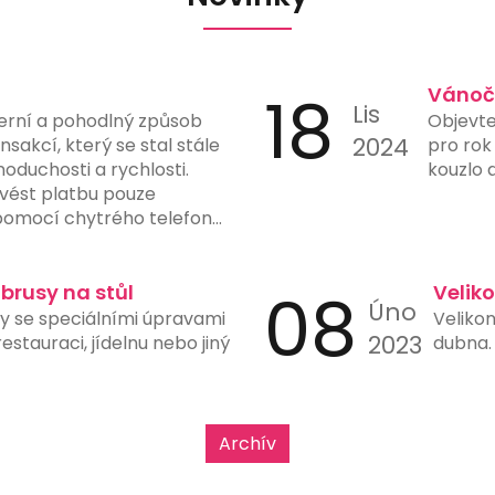
18
Vánoč
Lis
erní a pohodlný způsob
Objevte
2024
sakcí, který se stal stále
pro rok
noduchosti a rychlosti.
kouzlo 
vést platbu pouze
omocí chytrého telefonu
fotoaparátem a vhodnou
latby eliminuje potřebu
tů, čímž snižuje riziko chyb
ubrusy na stůl
08
Velik
Úno
y. Mnohé banky a finanční
sy se speciálními úpravami
Velikon
možnost generování a
2023
stauraci, jídelnu nebo jiný
dubna. 
ve svých aplikacích, což
h použití. Tento typ platby
upy, restaurace, čerpací
e rychlost a jednoduchost
Archív