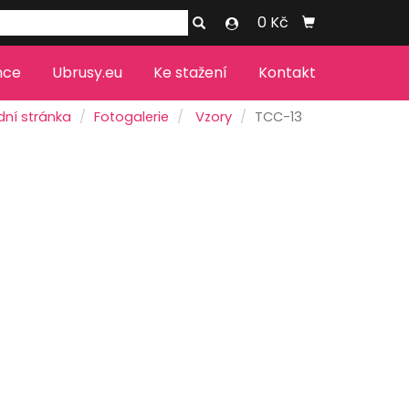
0 Kč
nce
Ubrusy.eu
Ke stažení
Kontakt
dní stránka
Fotogalerie
Vzory
TCC-13