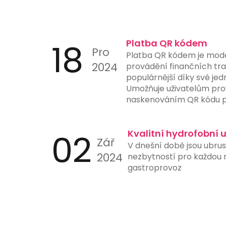
18
Platba QR kódem
Pro
Platba QR kódem je mod
2024
provádění finančních tran
populárnější díky své jed
Umožňuje uživatelům pro
naskenováním QR kódu p
nebo jiného zařízení s 
aplikací. Tento způsob p
02
ručního zadávání čísel úč
Kvalitní hydrofobní 
Zář
a urychluje proces platb
V dnešní době jsou ubru
instituce nyní nabízejí 
2024
nezbytností pro každou re
skenování QR kódů přímo 
gastroprovoz
ještě více usnadňuje jejic
je ideální pro online nák
stanice a další místa, kd
platby hrají klíčovou roli.