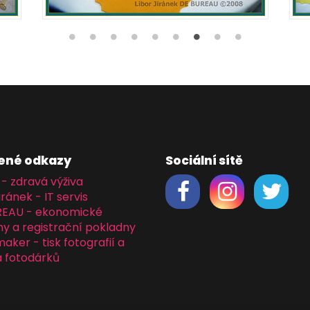
ené odkazy
Sociální sítě
 - zdravá výživa
iránek - IT servis
REAU - ekonomické
y a registrační pokladny
ker - tisk fotografií a
 fotodárků