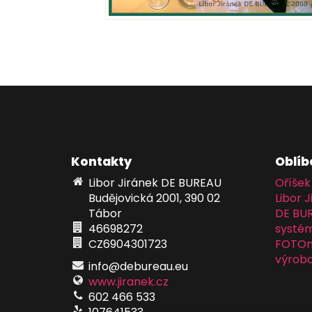
Kontakty
Oblíb
Libor Jiránek DE BUREAU
Oříšek
Budějovická 2001, 390 02
Libor J
Tábor
DE BU
46698272
systém
CZ6904301723
FOTOma
výroba
info@debureau.eu
www.jiranek.cz
602 466 533