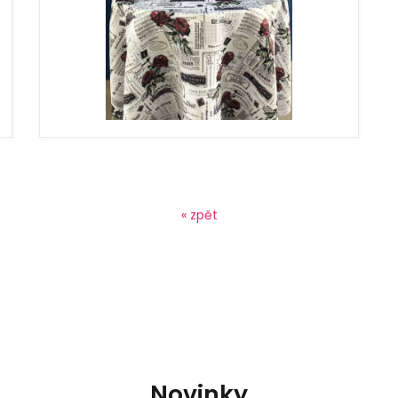
« zpět
Novinky