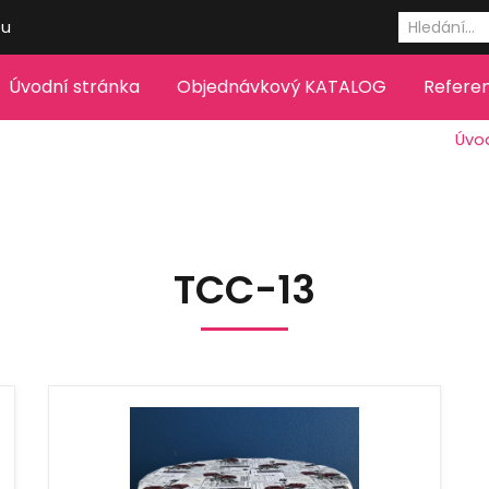
eu
Úvodní stránka
Objednávkový KATALOG
Refere
Úvo
TCC-13