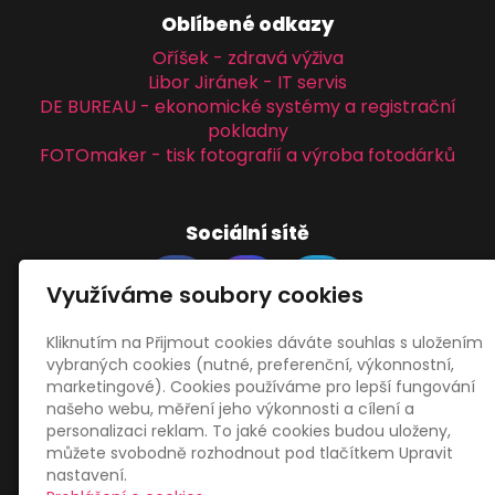
Oblíbené odkazy
Oříšek - zdravá výživa
Libor Jiránek - IT servis
DE BUREAU - ekonomické systémy a registrační
pokladny
FOTOmaker - tisk fotografií a výroba fotodárků
Sociální sítě
Využíváme soubory cookies
Kliknutím na Přijmout cookies dáváte souhlas s uložením
vybraných cookies (nutné, preferenční, výkonnostní,
Zákaznický servis
marketingové). Cookies používáme pro lepší fungování
našeho webu, měření jeho výkonnosti a cílení a
personalizaci reklam. To jaké cookies budou uloženy,
Obchodní podmínky
můžete svobodně rozhodnout pod tlačítkem Upravit
Zásady zpracování osobních údajů
nastavení.
Mapa webu