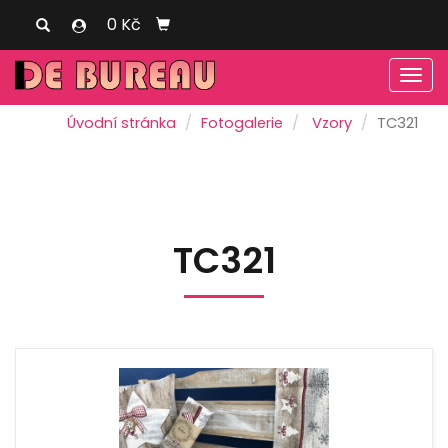
0 Kč
Men
Úvodní stránka
Fotogalerie
Vzory
TC321
TC321