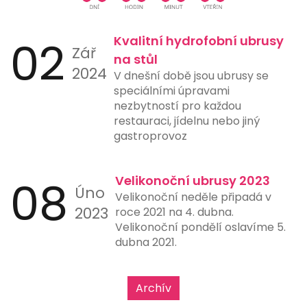
aplikacích, což ještě více usnadňuje
jejich použití. Tento typ platby je
ideální pro online nákupy,
02
Kvalitní hydrofobní ubrusy
Zář
restaurace, čerpací stanice a další
na stůl
místa, kde rychlost a jednoduchost
2024
V dnešní době jsou ubrusy se
platby hrají klíčovou roli.
speciálními úpravami
nezbytností pro každou
restauraci, jídelnu nebo jiný
gastroprovoz
08
Velikonoční ubrusy 2023
Úno
Velikonoční neděle připadá v
2023
roce 2021 na 4. dubna.
Velikonoční pondělí oslavíme 5.
dubna 2021.
Archív