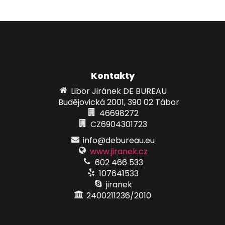
Kontakty
Libor Jiránek DE BUREAU
Budějovická 2001, 390 02 Tábor
46698272
CZ6904301723
info@debureau.eu
www.jiranek.cz
602 466 533
107641533
jiranek
2400211236/2010