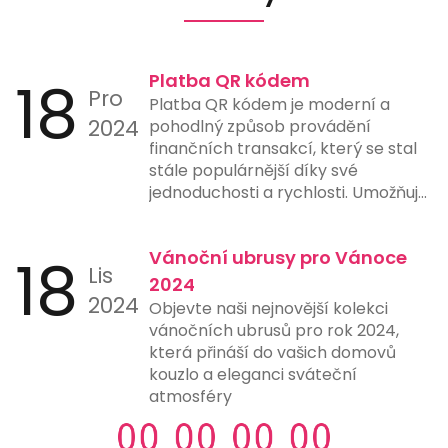
18
Platba QR kódem
Pro
Platba QR kódem je moderní a
2024
pohodlný způsob provádění
finančních transakcí, který se stal
stále populárnější díky své
jednoduchosti a rychlosti. Umožňuje
uživatelům provést platbu pouze
naskenováním QR kódu pomocí
18
Vánoční ubrusy pro Vánoce
chytrého telefonu nebo jiného
Lis
zařízení s fotoaparátem a vhodnou
2024
2024
aplikací. Tento způsob platby
Objevte naši nejnovější kolekci
eliminuje potřebu ručního zadávání
vánočních ubrusů pro rok 2024,
čísel účtů, čímž snižuje riziko chyb a
která přináší do vašich domovů
urychluje proces platby. Mnohé
kouzlo a eleganci sváteční
banky a finanční instituce nyní
atmosféry
nabízejí možnost generování a
skenování QR kódů přímo ve svých