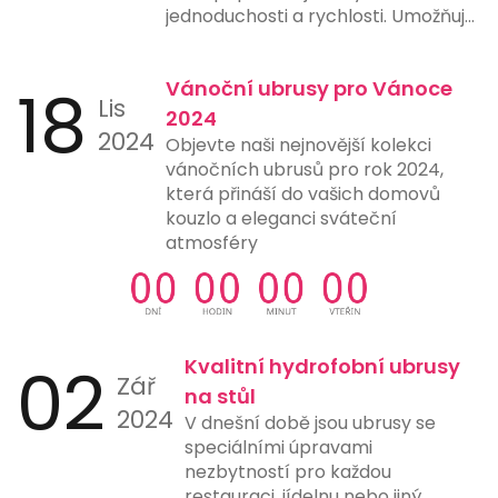
jednoduchosti a rychlosti. Umožňuje
uživatelům provést platbu pouze
naskenováním QR kódu pomocí
18
Vánoční ubrusy pro Vánoce
chytrého telefonu nebo jiného
Lis
zařízení s fotoaparátem a vhodnou
2024
2024
aplikací. Tento způsob platby
Objevte naši nejnovější kolekci
eliminuje potřebu ručního zadávání
vánočních ubrusů pro rok 2024,
čísel účtů, čímž snižuje riziko chyb a
která přináší do vašich domovů
urychluje proces platby. Mnohé
kouzlo a eleganci sváteční
banky a finanční instituce nyní
atmosféry
nabízejí možnost generování a
skenování QR kódů přímo ve svých
aplikacích, což ještě více usnadňuje
jejich použití. Tento typ platby je
ideální pro online nákupy,
02
Kvalitní hydrofobní ubrusy
Zář
restaurace, čerpací stanice a další
na stůl
místa, kde rychlost a jednoduchost
2024
V dnešní době jsou ubrusy se
platby hrají klíčovou roli.
speciálními úpravami
nezbytností pro každou
restauraci, jídelnu nebo jiný