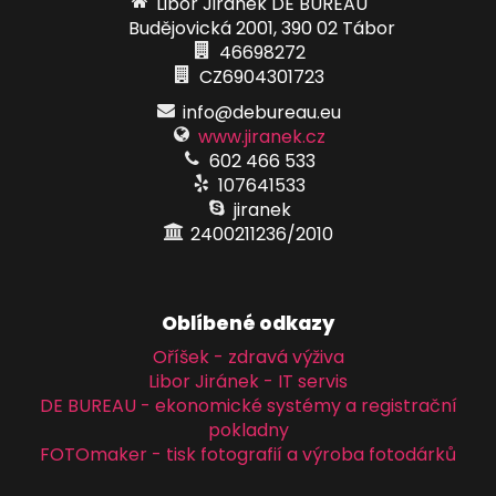
Libor Jiránek DE BUREAU
Budějovická 2001, 390 02 Tábor
46698272
CZ6904301723
info@debureau.eu
www.jiranek.cz
602 466 533
107641533
jiranek
2400211236/2010
Oblíbené odkazy
Oříšek - zdravá výživa
Libor Jiránek - IT servis
DE BUREAU - ekonomické systémy a registrační
pokladny
FOTOmaker - tisk fotografií a výroba fotodárků