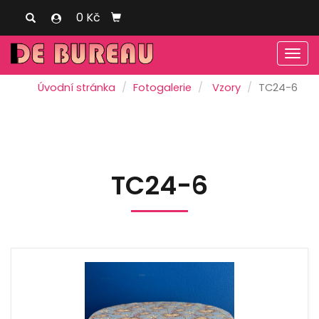
0 Kč
Men
Úvodní stránka
Fotogalerie
Vzory
TC24-6
TC24-6