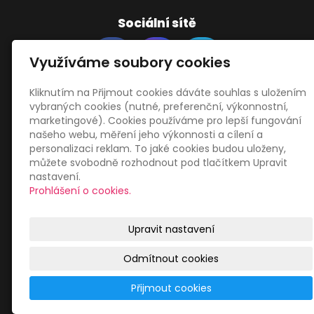
Sociální sítě
Využíváme soubory cookies
Kliknutím na Přijmout cookies dáváte souhlas s uložením
vybraných cookies (nutné, preferenční, výkonnostní,
Zákaznický servis
marketingové). Cookies používáme pro lepší fungování
našeho webu, měření jeho výkonnosti a cílení a
personalizaci reklam. To jaké cookies budou uloženy,
Obchodní podmínky
můžete svobodně rozhodnout pod tlačítkem Upravit
Zásady zpracování osobních údajů
nastavení.
Mapa webu
Prohlášení o cookies.
Upravit nastavení
Odmítnout cookies
© 2026
Libor Jiránek DE BUREAU
|
Mapa webu
Přijmout cookies