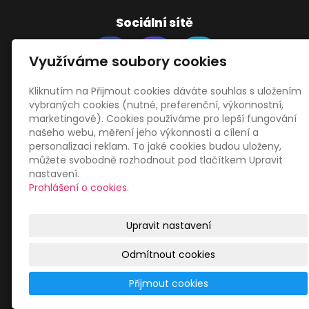
Sociální sítě
Využíváme soubory cookies
Kliknutím na Přijmout cookies dáváte souhlas s uložením
vybraných cookies (nutné, preferenční, výkonnostní,
Zákaznický servis
marketingové). Cookies používáme pro lepší fungování
našeho webu, měření jeho výkonnosti a cílení a
personalizaci reklam. To jaké cookies budou uloženy,
Obchodní podmínky
můžete svobodně rozhodnout pod tlačítkem Upravit
Zásady zpracování osobních údajů
nastavení.
Mapa webu
Prohlášení o cookies.
Upravit nastavení
Odmítnout cookies
© 2026
Libor Jiránek DE BUREAU
|
Mapa webu
Přijmout cookies