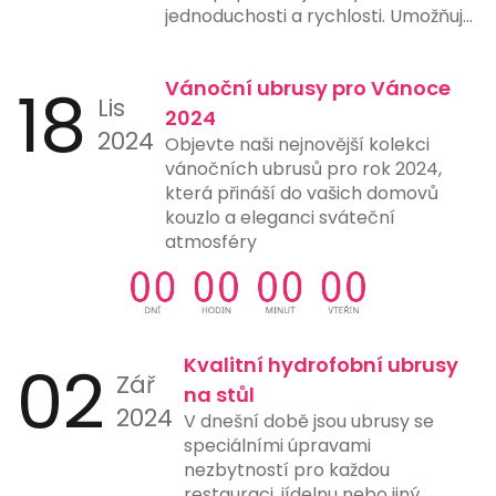
jednoduchosti a rychlosti. Umožňuje
uživatelům provést platbu pouze
naskenováním QR kódu pomocí
18
Vánoční ubrusy pro Vánoce
chytrého telefonu nebo jiného
Lis
zařízení s fotoaparátem a vhodnou
2024
2024
aplikací. Tento způsob platby
Objevte naši nejnovější kolekci
eliminuje potřebu ručního zadávání
vánočních ubrusů pro rok 2024,
čísel účtů, čímž snižuje riziko chyb a
která přináší do vašich domovů
urychluje proces platby. Mnohé
kouzlo a eleganci sváteční
banky a finanční instituce nyní
atmosféry
nabízejí možnost generování a
skenování QR kódů přímo ve svých
aplikacích, což ještě více usnadňuje
jejich použití. Tento typ platby je
ideální pro online nákupy,
02
Kvalitní hydrofobní ubrusy
Zář
restaurace, čerpací stanice a další
na stůl
místa, kde rychlost a jednoduchost
2024
V dnešní době jsou ubrusy se
platby hrají klíčovou roli.
speciálními úpravami
nezbytností pro každou
restauraci, jídelnu nebo jiný