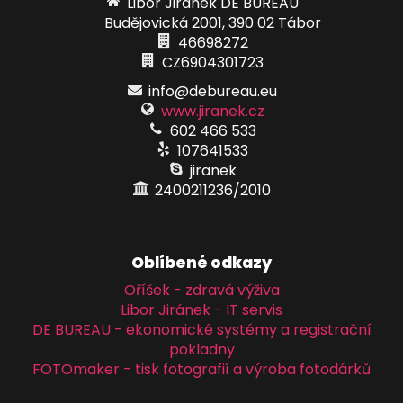
Libor Jiránek DE BUREAU
Budějovická 2001, 390 02 Tábor
46698272
CZ6904301723
info@debureau.eu
www.jiranek.cz
602 466 533
107641533
jiranek
2400211236/2010
Oblíbené odkazy
Oříšek - zdravá výživa
Libor Jiránek - IT servis
DE BUREAU - ekonomické systémy a registrační
pokladny
FOTOmaker - tisk fotografií a výroba fotodárků