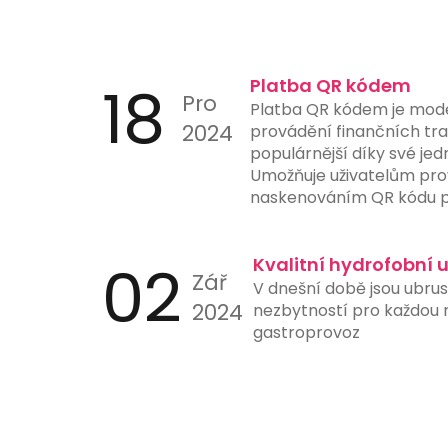
18
Platba QR kódem
Pro
Platba QR kódem je mod
2024
provádění finančních tran
populárnější díky své jed
Umožňuje uživatelům pro
naskenováním QR kódu p
nebo jiného zařízení s 
aplikací. Tento způsob p
02
ručního zadávání čísel úč
Kvalitní hydrofobní 
Zář
a urychluje proces platb
V dnešní době jsou ubru
instituce nyní nabízejí 
2024
nezbytností pro každou re
skenování QR kódů přímo 
gastroprovoz
ještě více usnadňuje jejic
je ideální pro online nák
stanice a další místa, kd
platby hrají klíčovou roli.