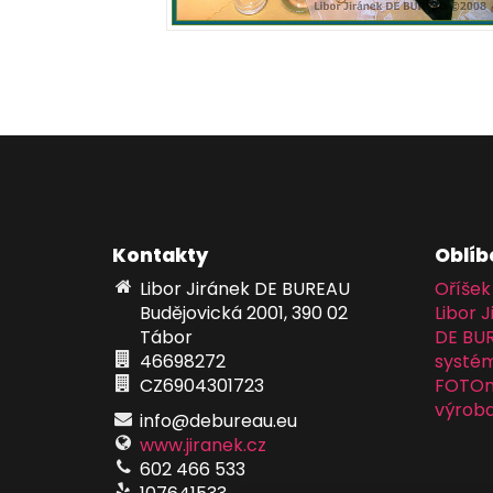
Kontakty
Oblíb
Libor Jiránek DE BUREAU
Oříšek
Budějovická 2001, 390 02
Libor J
Tábor
DE BU
46698272
systém
CZ6904301723
FOTOma
výroba
info@debureau.eu
www.jiranek.cz
602 466 533