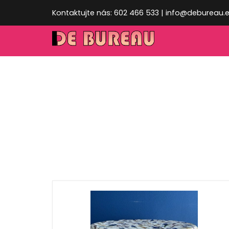
Kontaktujte nás: 602 466 533 | info@debureau.