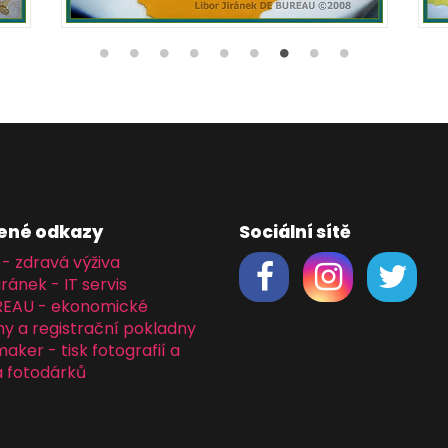
ené odkazy
Sociální sítě
 - zdravá výživa
iránek - IT servis
REAU - ekonomické
y a registrační pokladny
ker - tisk fotografií a
 fotodárků