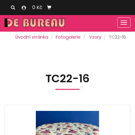
0 Kč
Men
Úvodní stránka
Fotogalerie
Vzory
TC22-16
TC22-16