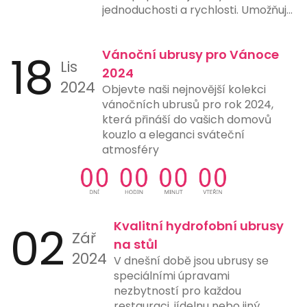
jednoduchosti a rychlosti. Umožňuje
uživatelům provést platbu pouze
naskenováním QR kódu pomocí
18
Vánoční ubrusy pro Vánoce
chytrého telefonu nebo jiného
Lis
zařízení s fotoaparátem a vhodnou
2024
2024
aplikací. Tento způsob platby
Objevte naši nejnovější kolekci
eliminuje potřebu ručního zadávání
vánočních ubrusů pro rok 2024,
čísel účtů, čímž snižuje riziko chyb a
která přináší do vašich domovů
urychluje proces platby. Mnohé
kouzlo a eleganci sváteční
banky a finanční instituce nyní
atmosféry
nabízejí možnost generování a
skenování QR kódů přímo ve svých
aplikacích, což ještě více usnadňuje
jejich použití. Tento typ platby je
ideální pro online nákupy,
02
Kvalitní hydrofobní ubrusy
Zář
restaurace, čerpací stanice a další
na stůl
místa, kde rychlost a jednoduchost
2024
V dnešní době jsou ubrusy se
platby hrají klíčovou roli.
speciálními úpravami
nezbytností pro každou
restauraci, jídelnu nebo jiný