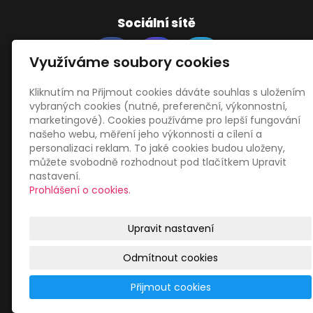
Sociální sítě
Využíváme soubory cookies
Kliknutím na Přijmout cookies dáváte souhlas s uložením
vybraných cookies (nutné, preferenční, výkonnostní,
Zákaznický servis
marketingové). Cookies používáme pro lepší fungování
našeho webu, měření jeho výkonnosti a cílení a
personalizaci reklam. To jaké cookies budou uloženy,
Obchodní podmínky
můžete svobodně rozhodnout pod tlačítkem Upravit
Zásady zpracování osobních údajů
nastavení.
Mapa webu
Prohlášení o cookies.
Upravit nastavení
Odmítnout cookies
© 2026
Libor Jiránek DE BUREAU
|
Mapa webu
Přijmout cookies