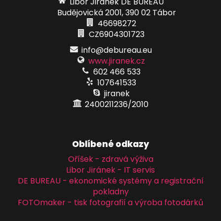
Libor Jiránek DE BUREAU
Budějovická 2001, 390 02 Tábor
46698272
CZ6904301723
info@debureau.eu
www.jiranek.cz
602 466 533
107641533
jiranek
2400211236/2010
Oblíbené odkazy
Oříšek - zdravá výživa
Libor Jiránek - IT servis
DE BUREAU - ekonomické systémy a registrační
pokladny
FOTOmaker - tisk fotografií a výroba fotodárků