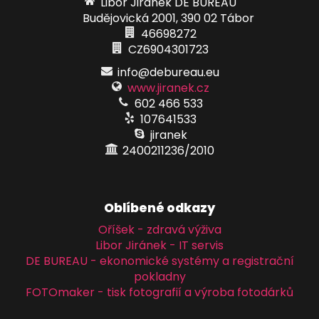
Libor Jiránek DE BUREAU
Budějovická 2001, 390 02 Tábor
46698272
CZ6904301723
info@debureau.eu
www.jiranek.cz
602 466 533
107641533
jiranek
2400211236/2010
Oblíbené odkazy
Oříšek - zdravá výživa
Libor Jiránek - IT servis
DE BUREAU - ekonomické systémy a registrační
pokladny
FOTOmaker - tisk fotografií a výroba fotodárků