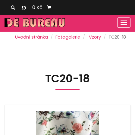
0 Kč
Men
Úvodní stránka
Fotogalerie
Vzory
TC20-18
TC20-18