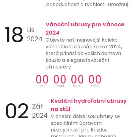
jednoduchosti a rychlosti. Umožňuje
uživatelům provést platbu pouze
naskenováním QR kódu pomocí
18
Vánoční ubrusy pro Vánoce
chytrého telefonu nebo jiného
Lis
zařízení s fotoaparátem a vhodnou
2024
2024
aplikací. Tento způsob platby
Objevte naši nejnovější kolekci
eliminuje potřebu ručního zadávání
vánočních ubrusů pro rok 2024,
čísel účtů, čímž snižuje riziko chyb a
která přináší do vašich domovů
urychluje proces platby. Mnohé
kouzlo a eleganci sváteční
banky a finanční instituce nyní
atmosféry
nabízejí možnost generování a
skenování QR kódů přímo ve svých
aplikacích, což ještě více usnadňuje
jejich použití. Tento typ platby je
ideální pro online nákupy,
02
Kvalitní hydrofobní ubrusy
Zář
restaurace, čerpací stanice a další
na stůl
místa, kde rychlost a jednoduchost
2024
V dnešní době jsou ubrusy se
platby hrají klíčovou roli.
speciálními úpravami
nezbytností pro každou
restauraci, jídelnu nebo jiný