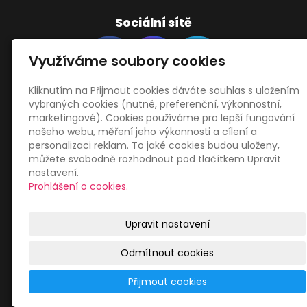
Sociální sítě
Využíváme soubory cookies
Kliknutím na Přijmout cookies dáváte souhlas s uložením
vybraných cookies (nutné, preferenční, výkonnostní,
Zákaznický servis
marketingové). Cookies používáme pro lepší fungování
našeho webu, měření jeho výkonnosti a cílení a
personalizaci reklam. To jaké cookies budou uloženy,
Obchodní podmínky
můžete svobodně rozhodnout pod tlačítkem Upravit
Zásady zpracování osobních údajů
nastavení.
Mapa webu
Prohlášení o cookies.
Upravit nastavení
Odmítnout cookies
© 2026
Libor Jiránek DE BUREAU
|
Mapa webu
Přijmout cookies