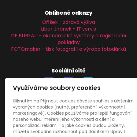
Oblíbené odkazy
Oříšek - zdravá výživa
Libor Jiránek - IT servis
DE BUREAU - ekonomické systémy a registrační
pokladny
FOTOmaker - tisk fotografií a výroba fotodárků
Sociální sítě
Využíváme soubory cookies
Kliknutím na Přijmout cookies dáváte souhlas s uložením
vybraných cookies (nutné, preferenční, výkonnostní,
Zákaznický servis
marketingové). Cookies používáme pro lepší fungování
našeho webu, měření jeho výkonnosti a cílení a
personalizaci reklam. To jaké cookies budou uloženy,
Obchodní podmínky
můžete svobodně rozhodnout pod tlačítkem Upravit
Zásady zpracování osobních údajů