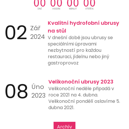
skenování QR kódů přímo ve svých
aplikacích, což ještě více usnadňuje
jejich použití. Tento typ platby je
ideální pro online nákupy,
02
Kvalitní hydrofobní ubrusy
Zář
restaurace, čerpací stanice a další
na stůl
místa, kde rychlost a jednoduchost
2024
V dnešní době jsou ubrusy se
platby hrají klíčovou roli.
speciálními úpravami
nezbytností pro každou
restauraci, jídelnu nebo jiný
gastroprovoz
08
Velikonoční ubrusy 2023
Úno
Velikonoční neděle připadá v
2023
roce 2021 na 4. dubna.
Velikonoční pondělí oslavíme 5.
dubna 2021.
Archív