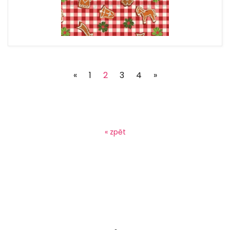
(current)
«
1
2
3
4
»
« zpět