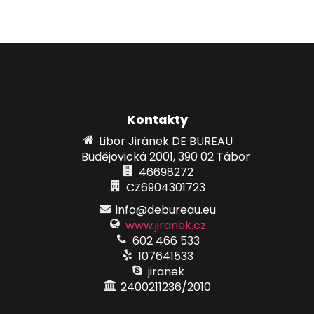
Kontakty
Libor Jiránek DE BUREAU
Budějovická 2001, 390 02 Tábor
46698272
CZ6904301723
info@debureau.eu
www.jiranek.cz
602 466 533
107641533
jiranek
2400211236/2010