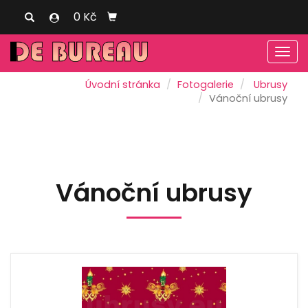
0 Kč
Men
Úvodní stránka
Fotogalerie
Ubrusy
Vánoční ubrusy
Vánoční ubrusy